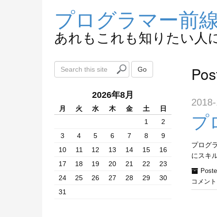
プログラマー前
あれもこれも知りたい人
S
Pos
Go
e
a
2026年8月
r
2018-
c
月
火
水
木
金
土
日
プ
h
1
2
t
3
4
5
6
7
8
9
h
プログ
10
11
12
13
14
15
16
i
にスキ
s
17
18
19
20
21
22
23
Poste
s
24
25
26
27
28
29
30
コメント
i
31
t
e